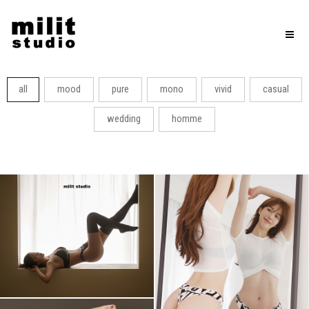
Toggl
naviga
all
mood
pure
mono
vivid
casual
wedding
homme